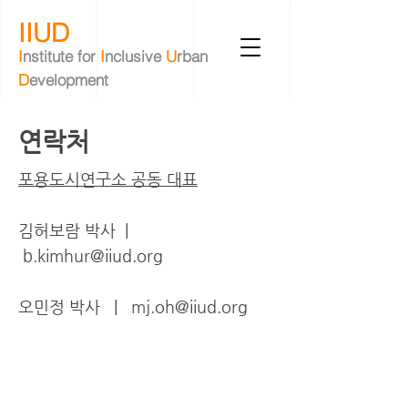
IIUD
I
nstitute
for
I
nclusive
U
rban
D
evelopment
​연락처
포용도시연구소 공동 대표
김허보람 박사 |
b.kimhur@iiud.org
오민정 박사 | mj.oh@iiud.org