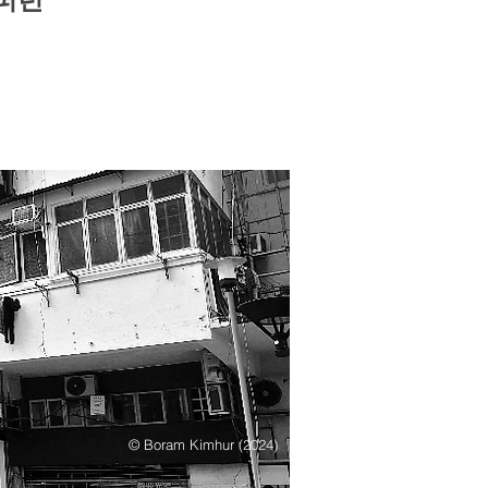
© Boram Kimhur (2024)