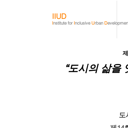
IIUD
I
nstitute
for
I
nclusive
U
rban
D
evelopmen
제
“도시의 삶을 
도
제14